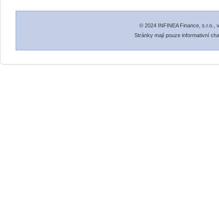
© 2024 INFINEA Finance, s.r.o.,
Stránky mají pouze informativní cha