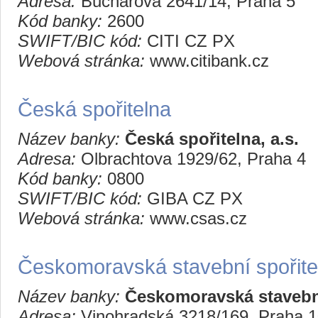
Adresa:
Bucharova 2641/14, Praha 5
Kód banky:
2600
SWIFT/BIC kód:
CITI CZ PX
Webová stránka:
www.citibank.cz
Česká spořitelna
Název banky:
Česká spořitelna, a.s.
Adresa:
Olbrachtova 1929/62, Praha 4
Kód banky:
0800
SWIFT/BIC kód:
GIBA CZ PX
Webová stránka:
www.csas.cz
Českomoravská stavební spořite
Název banky:
Českomoravská stavební
Adresa:
Vinohradská 3218/169, Praha 